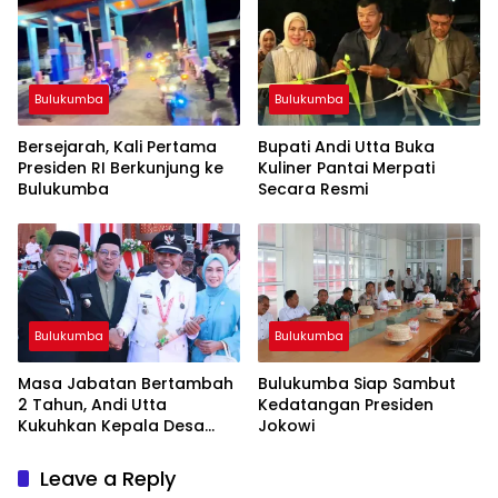
Bulukumba
Bulukumba
Bersejarah, Kali Pertama
Bupati Andi Utta Buka
Presiden RI Berkunjung ke
Kuliner Pantai Merpati
Bulukumba
Secara Resmi
Bulukumba
Bulukumba
Masa Jabatan Bertambah
Bulukumba Siap Sambut
2 Tahun, Andi Utta
Kedatangan Presiden
Kukuhkan Kepala Desa
Jokowi
dan BPD
Leave a Reply