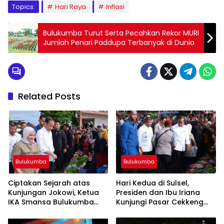
Topics:
Hari Raya
Inflasi
Bulukumba Turut Serta Pecahkan Rekor MURI
Jumlah Penari Paddupa Terbanyak di Dunia
Related Posts
Bulukumba
Bulukumba
Ciptakan Sejarah atas
Hari Kedua di Sulsel,
Kunjungan Jokowi, Ketua
Presiden dan Ibu Iriana
IKA Smansa Bulukumba
Kunjungi Pasar Cekkeng
Apresiasi Pemerintah
Bulukumba
Daerah