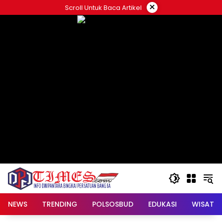
Skip
×
Scroll Untuk Baca Artikel
to
content
NEWS
TRENDING
POLSOSBUD
EDUKASI
WISATA